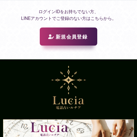
ログインIDをお持ちでない方、
LINEアカウントでご登録のない方はこちらから。
新規会員登録