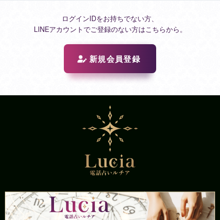
ログインIDをお持ちでない方、
LINEアカウントでご登録のない方はこちらから。
新規会員登録