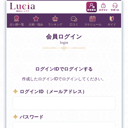
占い師一覧
占術・悩み
ランキング
口コミ
スケジュール
ガイド
会員ログイン
login
ログインIDでログインする
作成したログインIDでログインしてください。
ログインID（メールアドレス）
パスワード