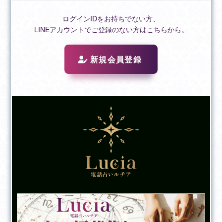
ログインIDをお持ちでない方、
LINEアカウントでご登録のない方はこちらから。
新規会員登録