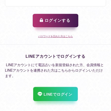
ログインする
パスワードを忘れた方はこちら
LINEアカウントでログインする
LINEアカウントにて電話占いを新規登録された方、会員情報と
LINEアカウントを連携された方はこちらからログインいただけ
ます。
LINEでログイン