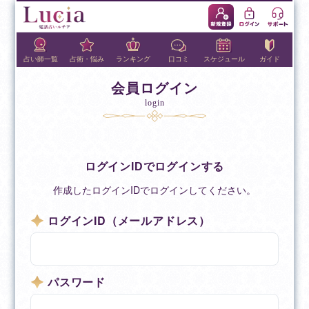
占い師一覧
占術・悩み
ランキング
口コミ
スケジュール
ガイド
会員ログイン
login
ログインIDでログインする
作成したログインIDでログインしてください。
ログインID（メールアドレス）
パスワード