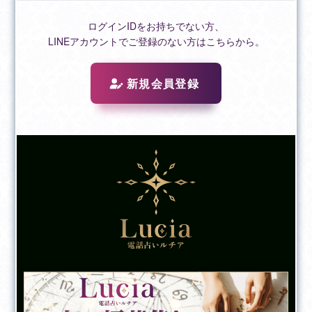
ログインIDをお持ちでない方、
LINEアカウントでご登録のない方はこちらから。
新規会員登録