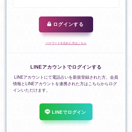
ログインする
パスワードを忘れた方はこちら
LINEアカウントでログインする
LINEアカウントにて電話占いを新規登録された方、会員
情報とLINEアカウントを連携された方はこちらからログ
インいただけます。
LINEでログイン