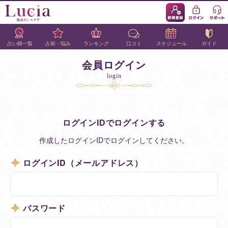
占い師一覧
占術・悩み
ランキング
口コミ
スケジュール
ガイド
会員ログイン
login
ログインIDでログインする
作成したログインIDでログインしてください。
ログインID（メールアドレス）
パスワード