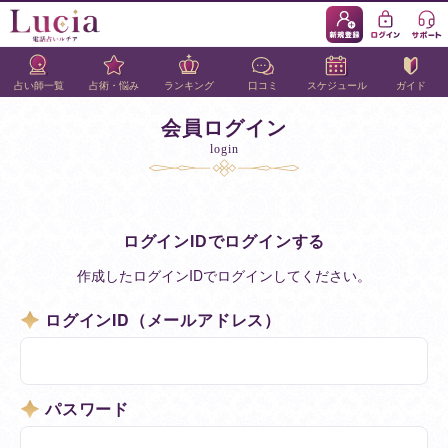
占い師一覧
占術・悩み
ランキング
口コミ
スケジュール
ガイド
会員ログイン
login
ログインIDでログインする
作成したログインIDでログインしてください。
ログインID（メールアドレス）
パスワード