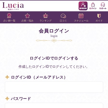
占い師一覧
占術・悩み
ランキング
口コミ
スケジュール
ガイド
会員ログイン
login
ログインIDでログインする
作成したログインIDでログインしてください。
ログインID（メールアドレス）
パスワード