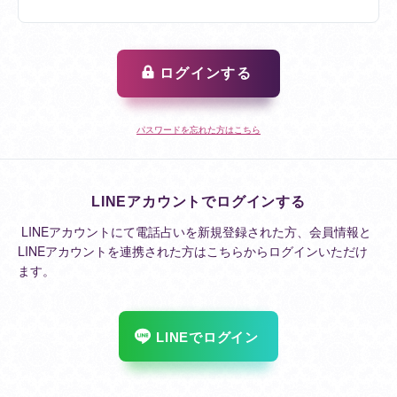
ログインする
パスワードを忘れた方はこちら
LINEアカウントでログインする
LINEアカウントにて電話占いを新規登録された方、会員情報と
LINEアカウントを連携された方はこちらからログインいただけ
ます。
LINEでログイン