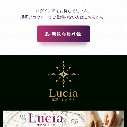
ログインIDをお持ちでない方、
LINEアカウントでご登録のない方はこちらから。
新規会員登録