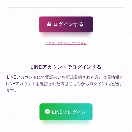
ログインする
パスワードを忘れた方はこちら
LINEアカウントでログインする
LINEアカウントにて電話占いを新規登録された方、会員情報と
LINEアカウントを連携された方はこちらからログインいただけ
ます。
LINEでログイン