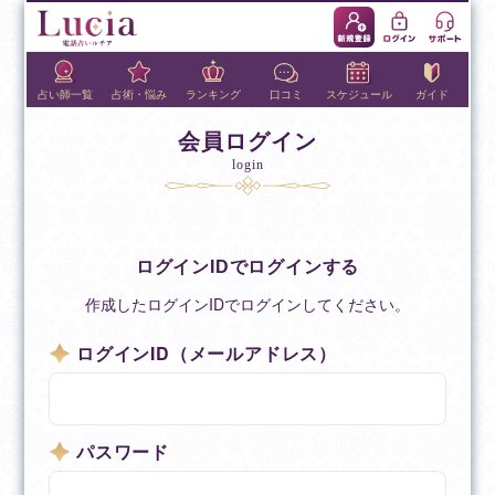
占い師一覧
占術・悩み
ランキング
口コミ
スケジュール
ガイド
会員ログイン
login
ログインIDでログインする
作成したログインIDでログインしてください。
ログインID（メールアドレス）
パスワード