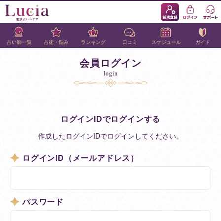
占い師一覧
占術・悩み
ランキング
口コミ
スケジュール
ガイド
会員ログイン
login
ログインIDでログインする
作成したログインIDでログインしてください。
ログインID（メールアドレス）
パスワード