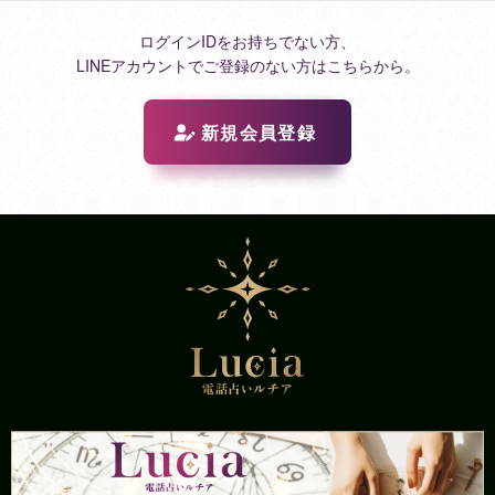
ログインIDをお持ちでない方、
LINEアカウントでご登録のない方はこちらから。
新規会員登録