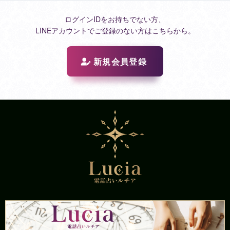
ログインIDをお持ちでない方、
LINEアカウントでご登録のない方はこちらから。
新規会員登録