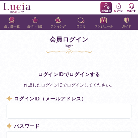
占い師一覧
占術・悩み
ランキング
口コミ
スケジュール
ガイド
会員ログイン
login
ログインIDでログインする
作成したログインIDでログインしてください。
ログインID（メールアドレス）
パスワード