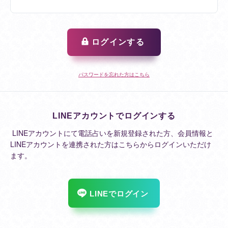
ログインする
パスワードを忘れた方はこちら
LINEアカウントでログインする
LINEアカウントにて電話占いを新規登録された方、会員情報と
LINEアカウントを連携された方はこちらからログインいただけ
ます。
LINEでログイン