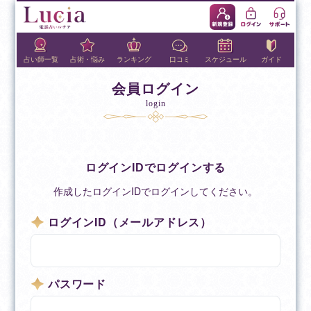
占い師一覧
占術・悩み
ランキング
口コミ
スケジュール
ガイド
会員ログイン
login
ログインIDでログインする
作成したログインIDでログインしてください。
ログインID（メールアドレス）
パスワード