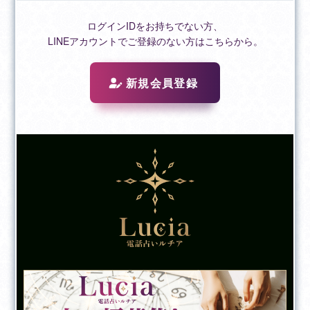
ログインIDをお持ちでない方、
LINEアカウントでご登録のない方はこちらから。
新規会員登録