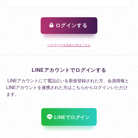
ログインする
パスワードを忘れた方はこちら
LINEアカウントでログインする
LINEアカウントにて電話占いを新規登録された方、会員情報と
LINEアカウントを連携された方はこちらからログインいただけ
ます。
LINEでログイン