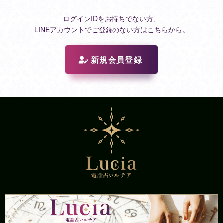
ログインIDをお持ちでない方、
LINEアカウントでご登録のない方はこちらから。
新規会員登録