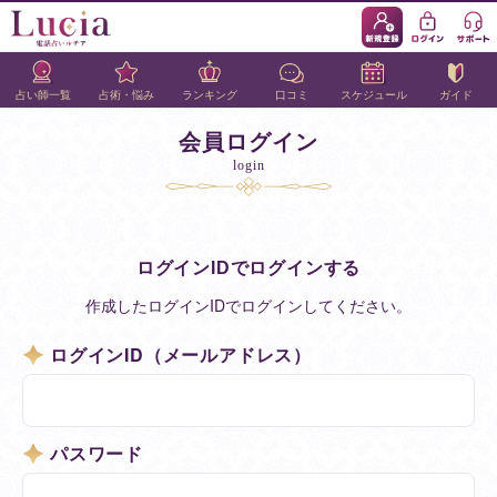
占い師一覧
占術・悩み
ランキング
口コミ
スケジュール
ガイド
会員ログイン
login
ログインIDでログインする
作成したログインIDでログインしてください。
ログインID（メールアドレス）
パスワード