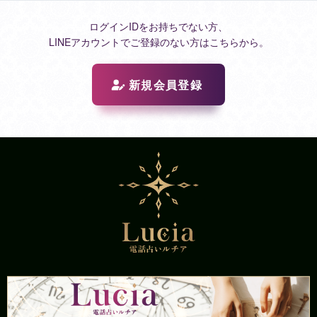
ログインIDをお持ちでない方、
LINEアカウントでご登録のない方はこちらから。
新規会員登録