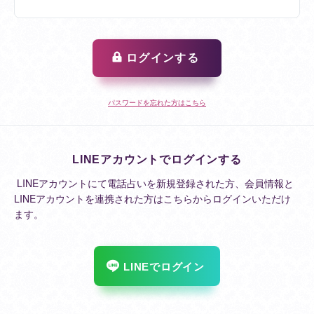
ログインする
パスワードを忘れた方はこちら
LINEアカウントでログインする
LINEアカウントにて電話占いを新規登録された方、会員情報と
LINEアカウントを連携された方はこちらからログインいただけ
ます。
LINEでログイン