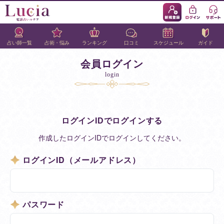
占い師一覧
占術・悩み
ランキング
口コミ
スケジュール
ガイド
会員ログイン
login
ログインIDでログインする
作成したログインIDでログインしてください。
ログインID（メールアドレス）
パスワード