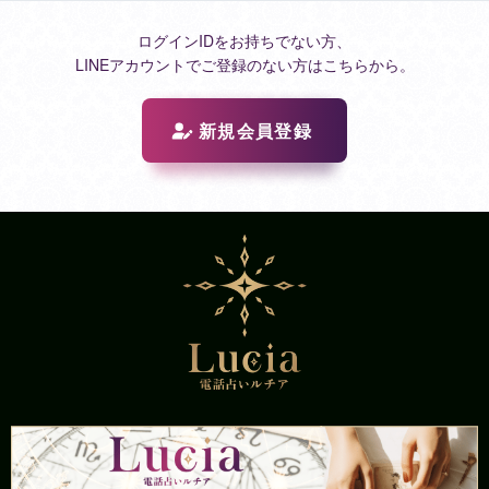
ログインIDをお持ちでない方、
LINEアカウントでご登録のない方はこちらから。
新規会員登録