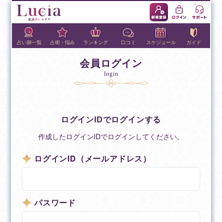
占い師一覧
占術・悩み
ランキング
口コミ
スケジュール
ガイド
会員ログイン
login
ログインIDでログインする
作成したログインIDでログインしてください。
ログインID（メールアドレス）
パスワード