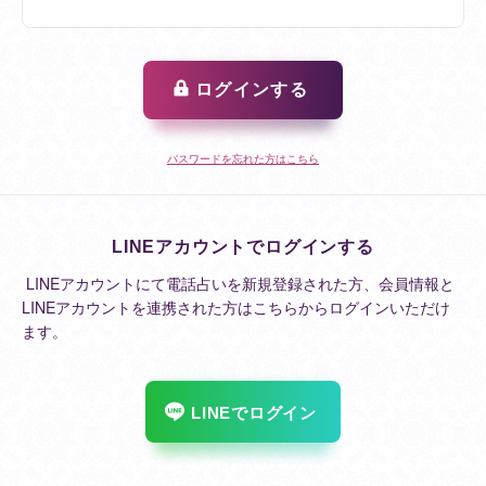
ログインする
パスワードを忘れた方はこちら
LINEアカウントでログインする
LINEアカウントにて電話占いを新規登録された方、会員情報と
LINEアカウントを連携された方はこちらからログインいただけ
ます。
LINEでログイン