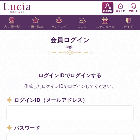
占い師一覧
占術・悩み
ランキング
口コミ
スケジュール
ガイド
会員ログイン
login
ログインIDでログインする
作成したログインIDでログインしてください。
ログインID（メールアドレス）
パスワード