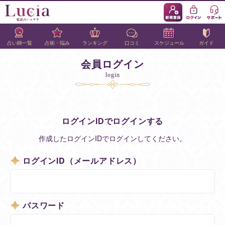
占い師一覧
占術・悩み
ランキング
口コミ
スケジュール
ガイド
会員ログイン
login
ログインIDでログインする
作成したログインIDでログインしてください。
ログインID（メールアドレス）
パスワード