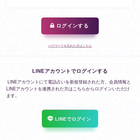
ログインする
パスワードを忘れた方はこちら
LINEアカウントでログインする
LINEアカウントにて電話占いを新規登録された方、会員情報と
LINEアカウントを連携された方はこちらからログインいただけ
ます。
LINEでログイン