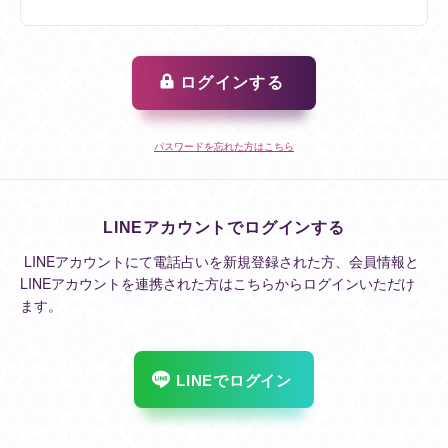
ログインする
パスワードを忘れた方はこちら
LINEアカウントでログインする
LINEアカウントにて電話占いを新規登録された方、会員情報と
LINEアカウントを連携された方はこちらからログインいただけ
ます。
LINEでログイン