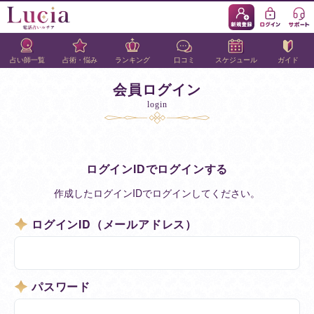
占い師一覧
占術・悩み
ランキング
口コミ
スケジュール
ガイド
会員ログイン
login
ログインIDでログインする
作成したログインIDでログインしてください。
ログインID（メールアドレス）
パスワード