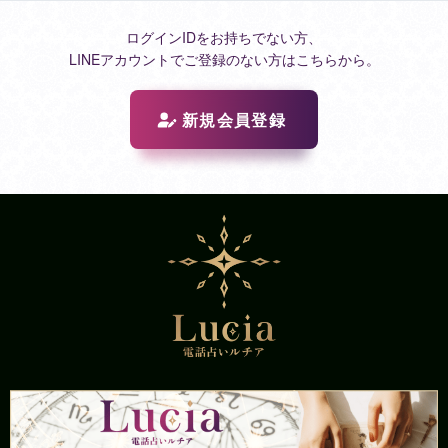
ログインIDをお持ちでない方、
LINEアカウントでご登録のない方はこちらから。
新規会員登録