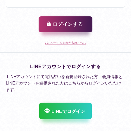
ログインする
パスワードを忘れた方はこちら
LINEアカウントでログインする
LINEアカウントにて電話占いを新規登録された方、会員情報と
LINEアカウントを連携された方はこちらからログインいただけ
ます。
LINEでログイン