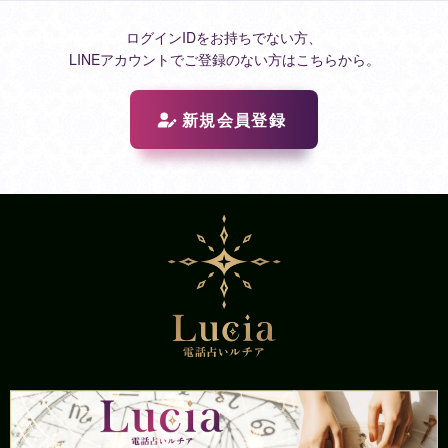
ログインIDをお持ちでない方、
LINEアカウントでご登録のない方はこちらから。
新規会員登録