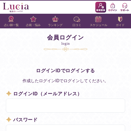
占い師一覧
占術・悩み
ランキング
口コミ
スケジュール
ガイド
会員ログイン
login
ログインIDでログインする
作成したログインIDでログインしてください。
ログインID（メールアドレス）
パスワード