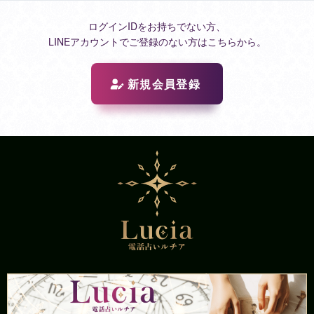
ログインIDをお持ちでない方、
LINEアカウントでご登録のない方はこちらから。
新規会員登録