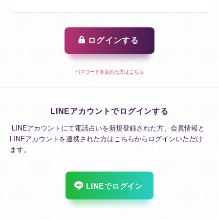
ログインする
パスワードを忘れた方はこちら
LINEアカウントでログインする
LINEアカウントにて電話占いを新規登録された方、会員情報と
LINEアカウントを連携された方はこちらからログインいただけ
ます。
LINEでログイン