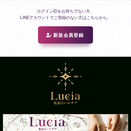
ログインIDをお持ちでない方、
LINEアカウントでご登録のない方はこちらから。
新規会員登録