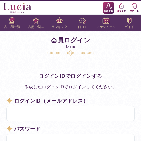
占い師一覧
占術・悩み
ランキング
口コミ
スケジュール
ガイド
会員ログイン
login
ログインIDでログインする
作成したログインIDでログインしてください。
ログインID（メールアドレス）
パスワード