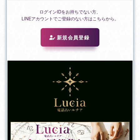
ログインIDをお持ちでない方、
LINEアカウントでご登録のない方はこちらから。
新規会員登録