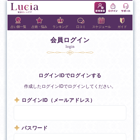
占い師一覧
占術・悩み
ランキング
口コミ
スケジュール
ガイド
会員ログイン
login
ログインIDでログインする
作成したログインIDでログインしてください。
ログインID（メールアドレス）
パスワード