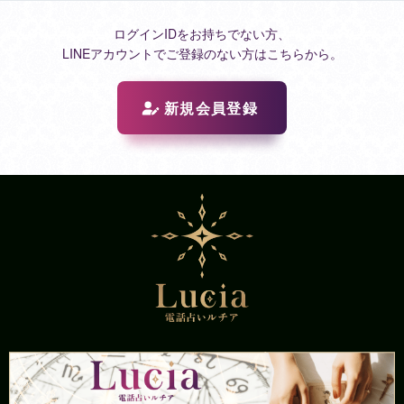
ログインIDをお持ちでない方、
LINEアカウントでご登録のない方はこちらから。
新規会員登録