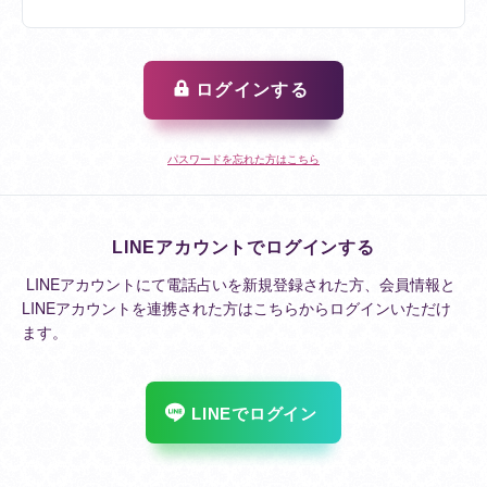
ログインする
パスワードを忘れた方はこちら
LINEアカウントでログインする
LINEアカウントにて電話占いを新規登録された方、会員情報と
LINEアカウントを連携された方はこちらからログインいただけ
ます。
LINEでログイン