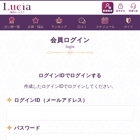
占い師一覧
占術・悩み
ランキング
口コミ
スケジュール
ガイド
会員ログイン
login
ログインIDでログインする
作成したログインIDでログインしてください。
ログインID（メールアドレス）
パスワード