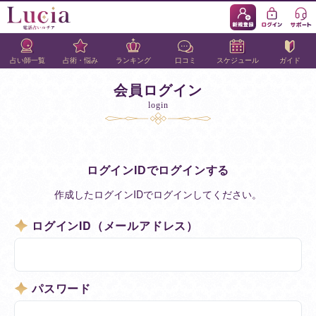
占い師一覧
占術・悩み
ランキング
口コミ
スケジュール
ガイド
会員ログイン
login
ログインIDでログインする
作成したログインIDでログインしてください。
ログインID（メールアドレス）
パスワード