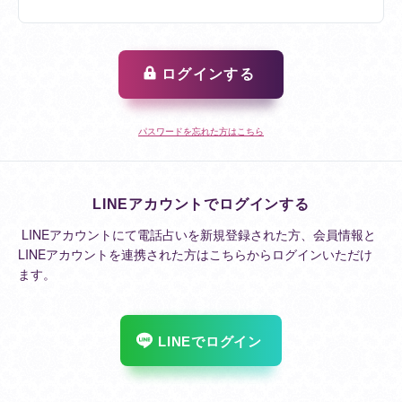
ログインする
パスワードを忘れた方はこちら
LINEアカウントでログインする
LINEアカウントにて電話占いを新規登録された方、会員情報と
LINEアカウントを連携された方はこちらからログインいただけ
ます。
LINEでログイン