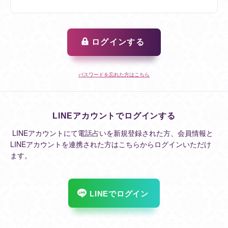
ログインする
パスワードを忘れた方はこちら
LINEアカウントでログインする
LINEアカウントにて電話占いを新規登録された方、会員情報と
LINEアカウントを連携された方はこちらからログインいただけ
ます。
LINEでログイン