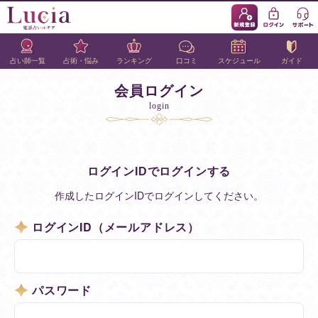
占い師一覧
占術・悩み
ランキング
口コミ
スケジュール
ガイド
会員ログイン
login
ログインIDでログインする
作成したログインIDでログインしてください。
ログインID（メールアドレス）
パスワード