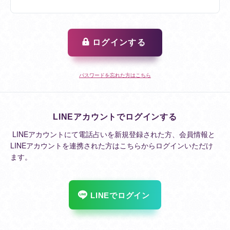
ログインする
パスワードを忘れた方はこちら
LINEアカウントでログインする
LINEアカウントにて電話占いを新規登録された方、会員情報と
LINEアカウントを連携された方はこちらからログインいただけ
ます。
LINEでログイン