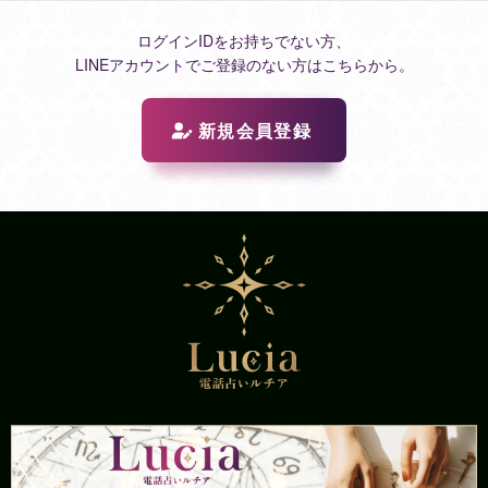
ログインIDをお持ちでない方、
LINEアカウントでご登録のない方はこちらから。
新規会員登録