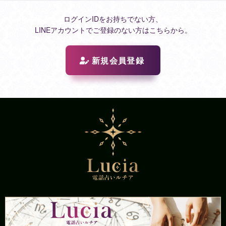
ログインIDをお持ちでない方、
LINEアカウントでご登録のない方はこちらから。
新規会員登録