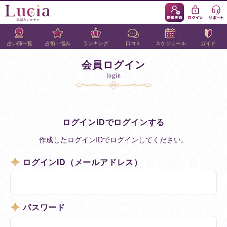
占い師一覧
占術・悩み
ランキング
口コミ
スケジュール
ガイド
会員ログイン
login
ログインIDでログインする
作成したログインIDでログインしてください。
ログインID（メールアドレス）
パスワード