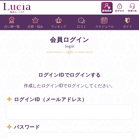
占い師一覧
占術・悩み
ランキング
口コミ
スケジュール
ガイド
会員ログイン
login
ログインIDでログインする
作成したログインIDでログインしてください。
ログインID（メールアドレス）
パスワード