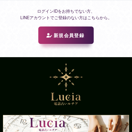
ログインIDをお持ちでない方、
LINEアカウントでご登録のない方はこちらから。
新規会員登録