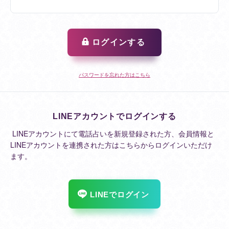
ログインする
パスワードを忘れた方はこちら
LINEアカウントでログインする
LINEアカウントにて電話占いを新規登録された方、会員情報と
LINEアカウントを連携された方はこちらからログインいただけ
ます。
LINEでログイン