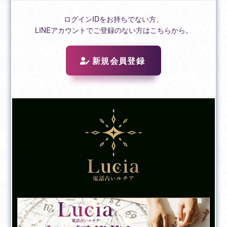
ログインIDをお持ちでない方、
LINEアカウントでご登録のない方はこちらから。
新規会員登録