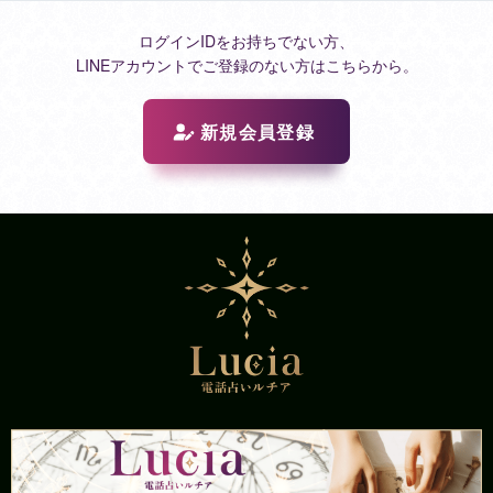
ログインIDをお持ちでない方、
LINEアカウントでご登録のない方はこちらから。
新規会員登録