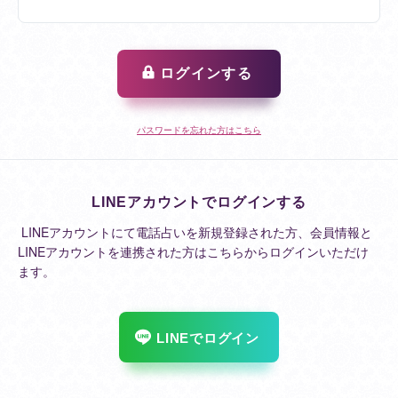
ログインする
パスワードを忘れた方はこちら
LINEアカウントでログインする
LINEアカウントにて電話占いを新規登録された方、会員情報と
LINEアカウントを連携された方はこちらからログインいただけ
ます。
LINEでログイン