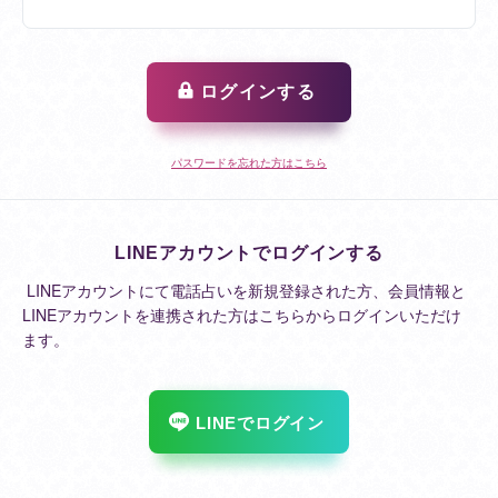
ログインする
パスワードを忘れた方はこちら
LINEアカウントでログインする
LINEアカウントにて電話占いを新規登録された方、会員情報と
LINEアカウントを連携された方はこちらからログインいただけ
ます。
LINEでログイン