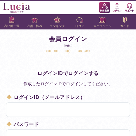
占い師一覧
占術・悩み
ランキング
口コミ
スケジュール
ガイド
会員ログイン
login
ログインIDでログインする
作成したログインIDでログインしてください。
ログインID（メールアドレス）
パスワード