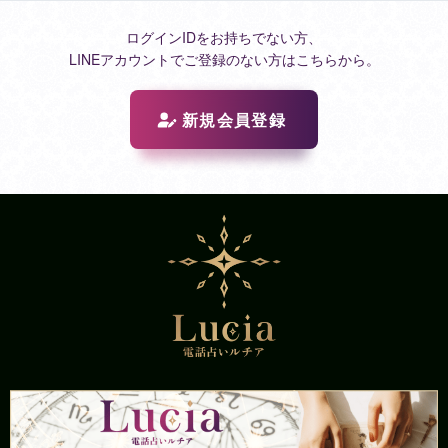
ログインIDをお持ちでない方、
LINEアカウントでご登録のない方はこちらから。
新規会員登録