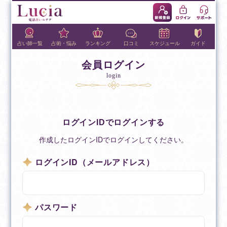
占い師一覧
占術・悩み
ランキング
口コミ
スケジュール
ガイド
会員ログイン
login
ログインIDでログインする
作成したログインIDでログインしてください。
ログインID（メールアドレス）
パスワード