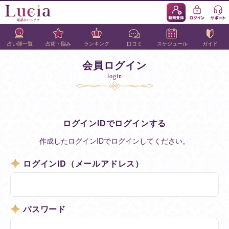
占い師一覧
占術・悩み
ランキング
口コミ
スケジュール
ガイド
会員ログイン
login
ログインIDでログインする
作成したログインIDでログインしてください。
ログインID（メールアドレス）
パスワード