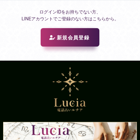
ログインIDをお持ちでない方、
LINEアカウントでご登録のない方はこちらから。
新規会員登録