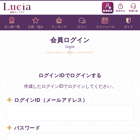
占い師一覧
占術・悩み
ランキング
口コミ
スケジュール
ガイド
会員ログイン
login
ログインIDでログインする
作成したログインIDでログインしてください。
ログインID（メールアドレス）
パスワード