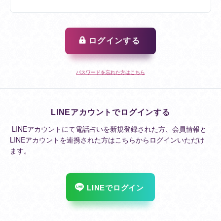
ログインする
パスワードを忘れた方はこちら
LINEアカウントでログインする
LINEアカウントにて電話占いを新規登録された方、会員情報と
LINEアカウントを連携された方はこちらからログインいただけ
ます。
LINEでログイン