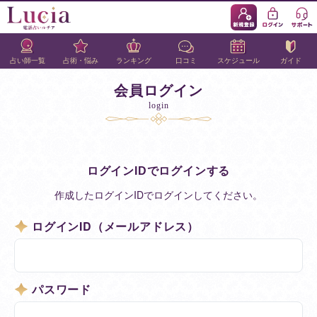
占い師一覧
占術・悩み
ランキング
口コミ
スケジュール
ガイド
会員ログイン
login
ログインIDでログインする
作成したログインIDでログインしてください。
ログインID（メールアドレス）
パスワード